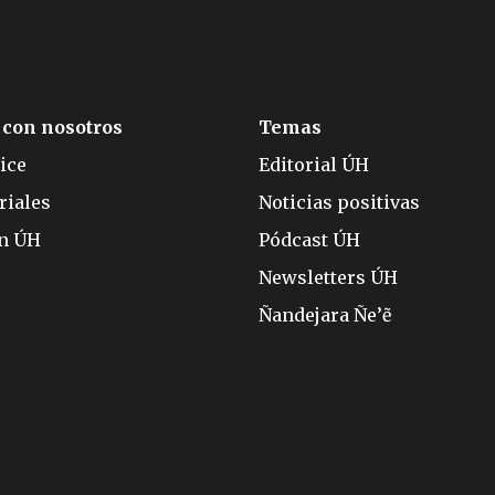
 con nosotros
Temas
ice
Editorial ÚH
riales
Noticias positivas
ón ÚH
Pódcast ÚH
Newsletters ÚH
Ñandejara Ñe’ẽ