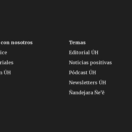
 con nosotros
Temas
ice
Editorial ÚH
riales
Noticias positivas
ón ÚH
Pódcast ÚH
Newsletters ÚH
Ñandejara Ñe’ẽ