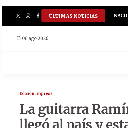
NACI
ÚLTIMAS NOTICIAS
twitter
instagram
facebook
tiktok
youtube
spotify
06 ago 2026
Edición Impresa
La guitarra Ramí
llegó al país y es