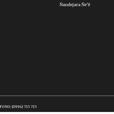
Ñandejara Ñe’ẽ
ÉFONO:
(0994) 715 715