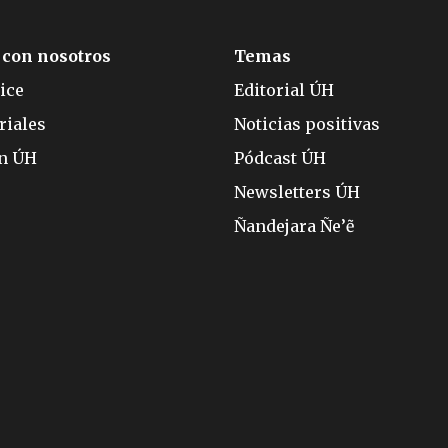
 con nosotros
Temas
ice
Editorial ÚH
riales
Noticias positivas
ón ÚH
Pódcast ÚH
Newsletters ÚH
Ñandejara Ñe’ẽ