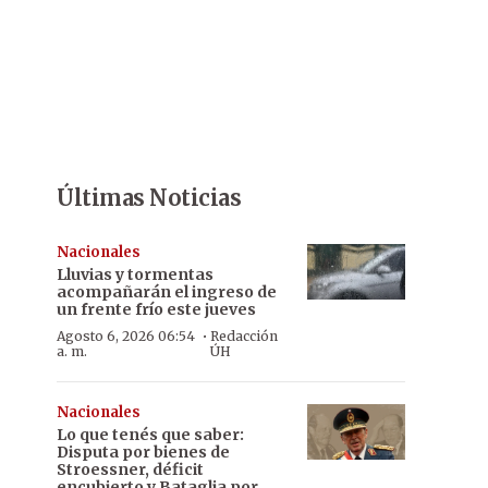
Últimas Noticias
Nacionales
Lluvias y tormentas
acompañarán el ingreso de
un frente frío este jueves
·
Agosto 6, 2026 06:54
Redacción
a. m.
ÚH
Nacionales
Lo que tenés que saber:
Disputa por bienes de
Stroessner, déficit
encubierto y Bataglia por