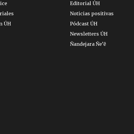
ice
Editorial ÚH
riales
Noticias positivas
ón ÚH
Pódcast ÚH
Newsletters ÚH
Ñandejara Ñe’ẽ