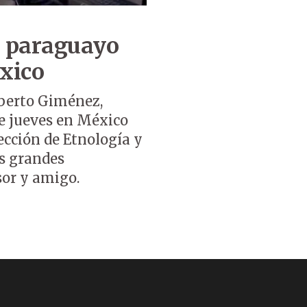
o paraguayo
xico
lberto Giménez,
te jueves en México
ección de Etnología y
us grandes
sor y amigo.