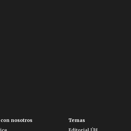
 con nosotros
Temas
ice
Editorial ÚH