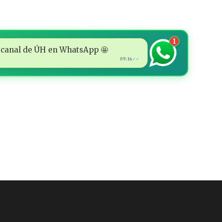
1
 al canal de ÚH en WhatsApp 🤩
09:16
✓✓