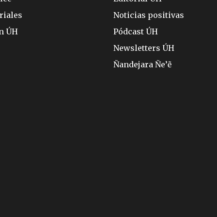
riales
Noticias positivas
ón ÚH
Pódcast ÚH
Newsletters ÚH
Ñandejara Ñe’ẽ