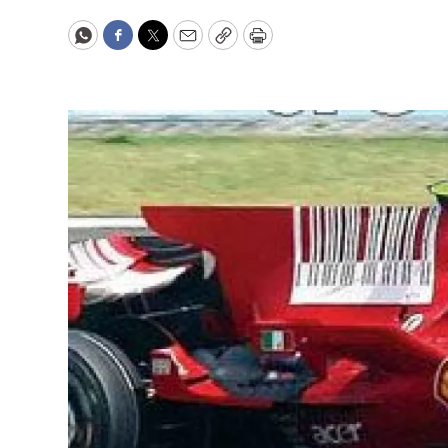
WhatsApp
Facebook
Twitter
Email
Copy
Print