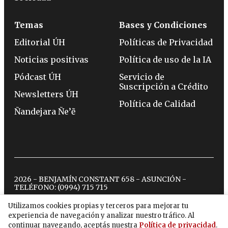
Temas
Bases y Condiciones
Editorial ÚH
Políticas de Privacidad
Noticias positivas
Política de uso de la IA
Pódcast ÚH
Servicio de
Suscripción a Crédito
Newsletters ÚH
Política de Calidad
Ñandejara Ñe’ẽ
2026 - BENJAMÍN CONSTANT 658 - ASUNCIÓN -
TELÉFONO:
(0994) 715 715
Utilizamos cookies propias y terceros para mejorar tu
experiencia de navegación y analizar nuestro tráfico. Al
twitter
instagram
facebook
tiktok
youtube
spotify
continuar navegando, aceptás nuestra
Política de privacidad
.