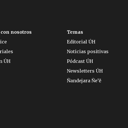
 con nosotros
Temas
ice
Editorial ÚH
riales
Noticias positivas
ón ÚH
Pódcast ÚH
Newsletters ÚH
Ñandejara Ñe’ẽ