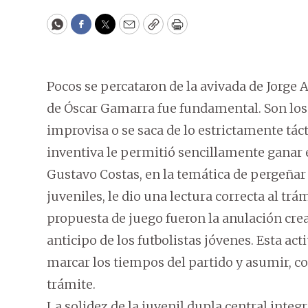
WhatsApp
Facebook
Twitter
Email
Copy
Print
Pocos se percataron de la avivada de Jorge A
de Óscar Gamarra fue fundamental. Son los 
improvisa o se saca de lo estrictamente táct
inventiva le permitió sencillamente ganar e
Gustavo Costas, en la temática de pergeñar 
juveniles, le dio una lectura correcta al trá
propuesta de juego fueron la anulación crea
anticipo de los futbolistas jóvenes. Esta act
marcar los tiempos del partido y asumir, 
trámite.
La solidez de la juvenil dupla central inte