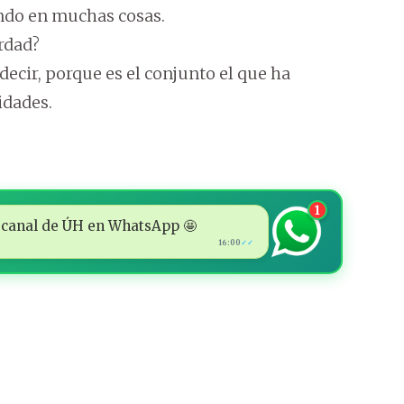
ndo en muchas cosas.
rdad?
decir, porque es el conjunto el que ha
idades.
1
 al canal de ÚH en WhatsApp 🤩
16:00
✓✓