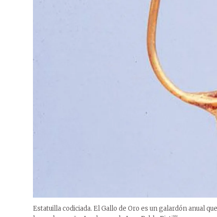
Estatuilla codiciada. El Gallo de Oro es un galardón anual qu