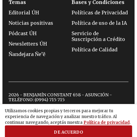
Temas
Bases y Condiciones
Editorial ÚH
Políticas de Privacidad
Noticias positivas
Política de uso de la IA
Pódcast ÚH
Servicio de
Suscripción a Crédito
Newsletters ÚH
Política de Calidad
Ñandejara Ñe’ẽ
2026 - BENJAMÍN CONSTANT 658 - ASUNCIÓN -
TELÉFONO:
(0994) 715 715
Utilizamos cookies propias y terceros para mejorar tu
experiencia de navegación y analizar nuestro tráfico. Al
twitter
instagram
facebook
tiktok
youtube
spotify
continuar navegando, aceptás nuestra
Política de privacidad
.
DE ACUERDO