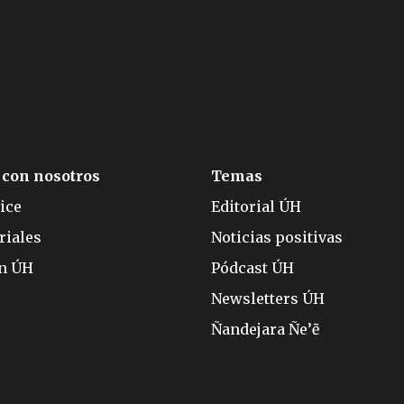
 con nosotros
Temas
ice
Editorial ÚH
riales
Noticias positivas
ón ÚH
Pódcast ÚH
Newsletters ÚH
Ñandejara Ñe’ẽ