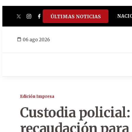
NACI
ÚLTIMAS NOTICIAS
twitter
instagram
facebook
tiktok
youtube
spotify
06 ago 2026
Edición Impresa
Custodia policial:
recaudación para 