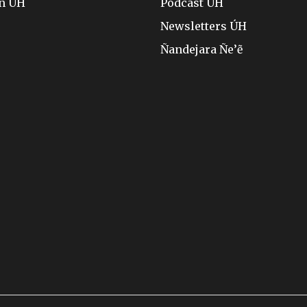
ón ÚH
Pódcast ÚH
Newsletters ÚH
Ñandejara Ñe’ẽ