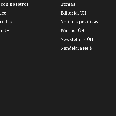
 con nosotros
Temas
ice
Editorial ÚH
riales
Noticias positivas
ón ÚH
Pódcast ÚH
Newsletters ÚH
Ñandejara Ñe’ẽ