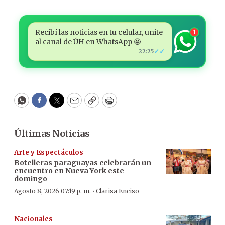
Recibí las noticias en tu celular, unite
1
al canal de ÚH en WhatsApp 🤩
✓✓
22:25
WhatsApp
Facebook
Twitter
Email
Copy
Print
Últimas Noticias
Arte y Espectáculos
Botelleras paraguayas celebrarán un
encuentro en Nueva York este
domingo
·
Agosto 8, 2026 07:19 p. m.
Clarisa Enciso
Nacionales