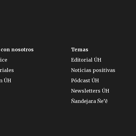
 con nosotros
Temas
ice
Editorial ÚH
riales
Noticias positivas
ón ÚH
Pódcast ÚH
Newsletters ÚH
Ñandejara Ñe’ẽ