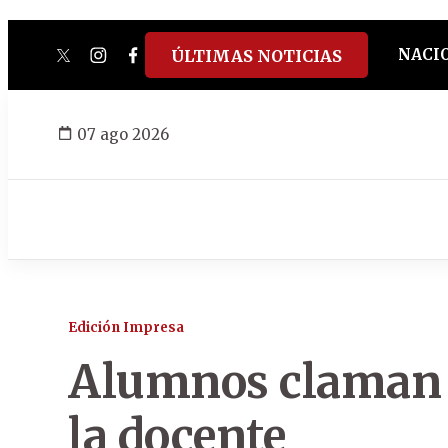
NACI
ÚLTIMAS NOTICIAS
twitter
instagram
facebook
tiktok
youtube
spotify
07 ago 2026
Edición Impresa
Alumnos claman p
la docente