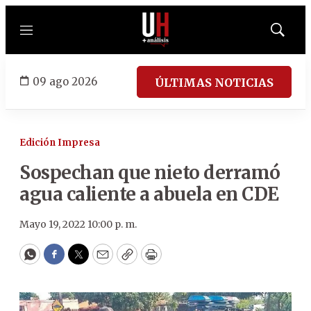
Menú
Mostrar
búsqued
09 ago 2026
ÚLTIMAS NOTICIAS
Edición Impresa
Sospechan que nieto derramó
agua caliente a abuela en CDE
Mayo 19, 2022 10:00 p. m.
WhatsApp
Facebook
Twitter
Email
Copy
Print