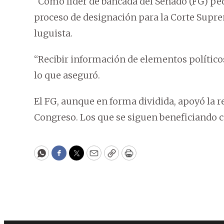
“Como líder de bancada del Senado (FG) ped
proceso de designación para la Corte Suprem
luguista.
“Recibir información de elementos políticos
lo que aseguró.
El FG, aunque en forma dividida, apoyó la r
Congreso. Los que se siguen beneficiando c
WhatsApp
Facebook
Twitter
Email
Copy
Print