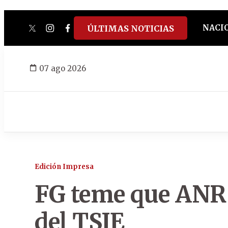
NACI
ÚLTIMAS NOTICIAS
twitter
instagram
facebook
tiktok
youtube
spotify
07 ago 2026
Edición Impresa
FG teme que ANR 
del TSJE