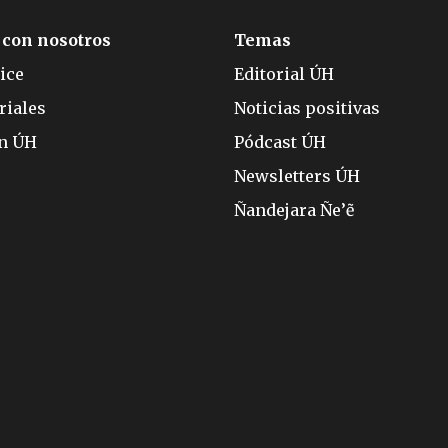
 con nosotros
Temas
ice
Editorial ÚH
riales
Noticias positivas
ón ÚH
Pódcast ÚH
Newsletters ÚH
Ñandejara Ñe’ẽ