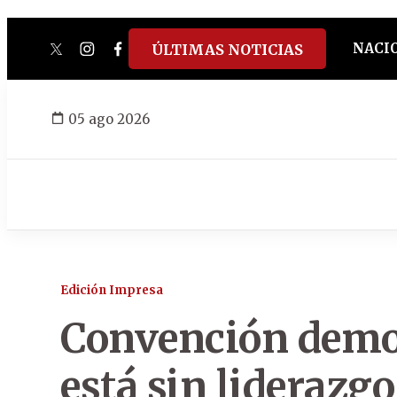
NACI
ÚLTIMAS NOTICIAS
twitter
instagram
facebook
tiktok
youtube
spotify
05 ago 2026
Edición Impresa
Convención demo
está sin liderazgo