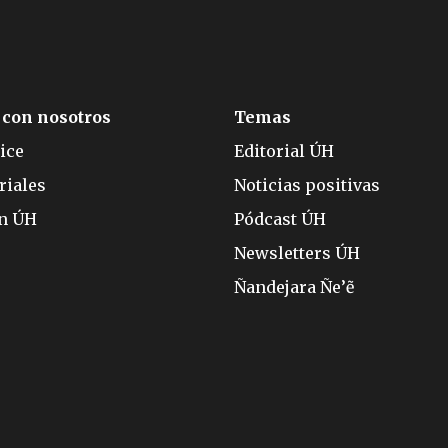
 con nosotros
Temas
ice
Editorial ÚH
riales
Noticias positivas
ón ÚH
Pódcast ÚH
Newsletters ÚH
Ñandejara Ñe’ẽ