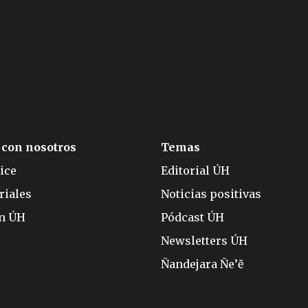
 con nosotros
Temas
ice
Editorial ÚH
riales
Noticias positivas
ón ÚH
Pódcast ÚH
Newsletters ÚH
Ñandejara Ñe’ẽ