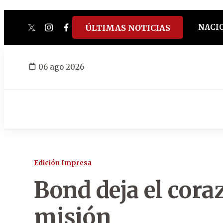
NACI
ÚLTIMAS NOTICIAS
twitter
instagram
facebook
tiktok
youtube
spotify
06 ago 2026
Edición Impresa
Bond deja el cora
misión