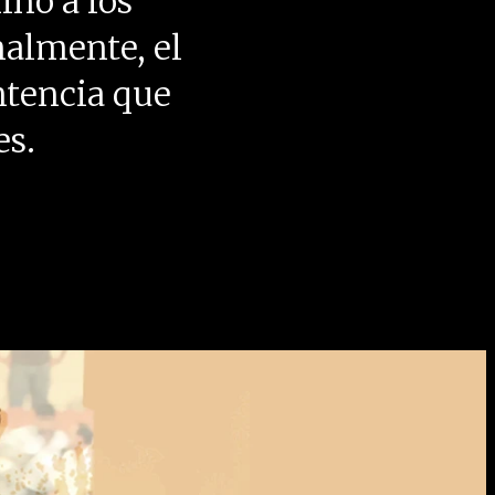
inó a los
inalmente, el
ntencia que
es.