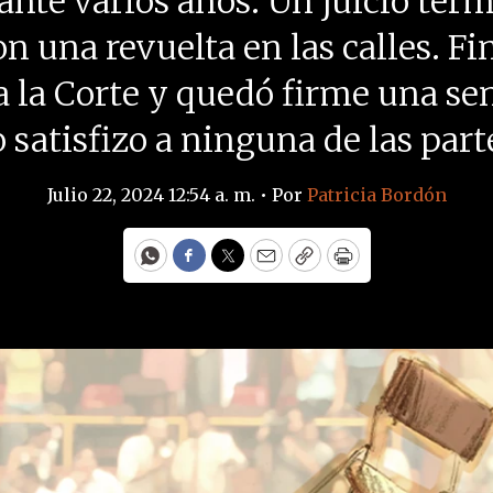
ante varios años. Un juicio term
on una revuelta en las calles. F
 a la Corte y quedó firme una se
 satisfizo a ninguna de las part
Julio 22, 2024 12:54 a. m. •
Por
Patricia Bordón
WhatsApp
Facebook
Twitter
Email
Copy
Print