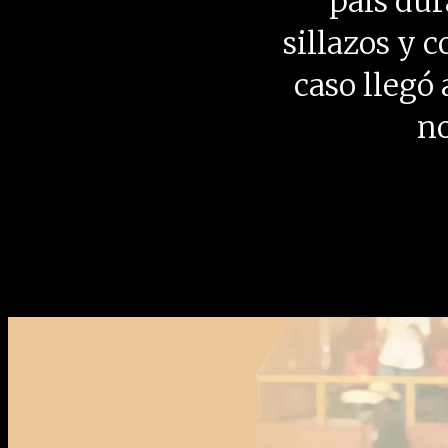
país dur
sillazos y c
caso llegó
no