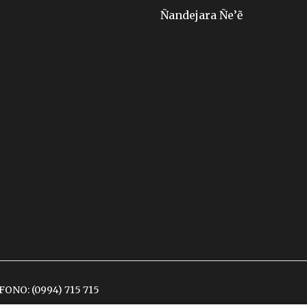
Ñandejara Ñe’ẽ
ÉFONO:
(0994) 715 715