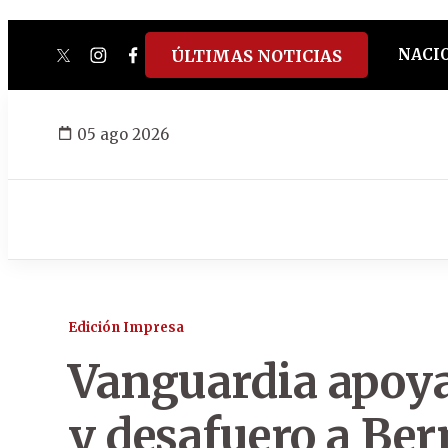
NACI
ÚLTIMAS NOTICIAS
twitter
instagram
facebook
tiktok
youtube
spotify
05 ago 2026
Edición Impresa
Vanguardia apoya
y desafuero a Ber