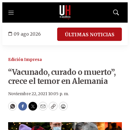
Menú
Mostrar
búsqued
09 ago 2026
ÚLTIMAS NOTICIAS
Edición Impresa
“Vacunado, curado o muerto”,
crece el temor en Alemania
Noviembre 22, 2021 10:05 p. m.
WhatsApp
Facebook
Twitter
Email
Copy
Print