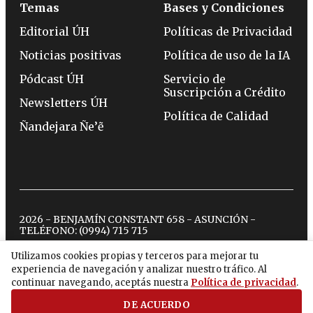
Temas
Bases y Condiciones
Editorial ÚH
Políticas de Privacidad
Noticias positivas
Política de uso de la IA
Pódcast ÚH
Servicio de
Suscripción a Crédito
Newsletters ÚH
Política de Calidad
Ñandejara Ñe’ẽ
2026 - BENJAMÍN CONSTANT 658 - ASUNCIÓN -
TELÉFONO:
(0994) 715 715
Utilizamos cookies propias y terceros para mejorar tu
experiencia de navegación y analizar nuestro tráfico. Al
twitter
instagram
facebook
tiktok
youtube
spotify
continuar navegando, aceptás nuestra
Política de privacidad
.
DE ACUERDO