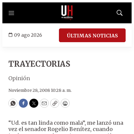
Menú
Mostrar
búsqued
09 ago 2026
ÚLTIMAS NOTICIAS
TRAYECTORIAS
Opinión
Noviembre 28, 2008 10:28 a. m.
WhatsApp
Facebook
Twitter
Email
Copy
Print
“Ud. es tan linda como mala”, me lanzó una
vez el senador Rogelio Benítez, cuando