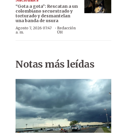
Nacionales
“Gota a gota”: Rescatan a un
colombiano secuestrado y
torturado y desmantelan
una banda de usura
·
Agosto 7, 2026 07:47
Redacción
a. m.
ÚH
Notas más leídas