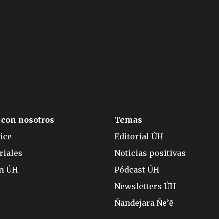
 con nosotros
Temas
ice
Editorial ÚH
riales
Noticias positivas
ón ÚH
Pódcast ÚH
Newsletters ÚH
Ñandejara Ñe’ẽ