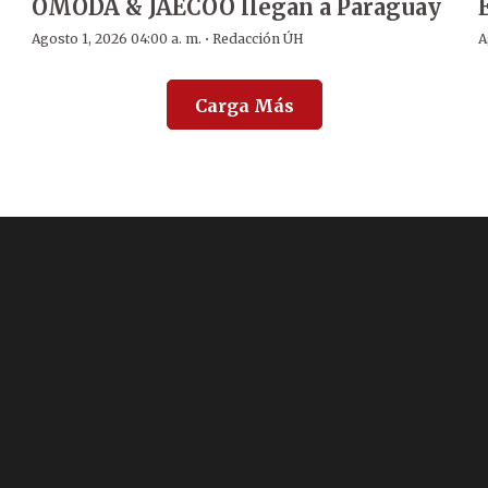
OMODA & JAECOO llegan a Paraguay
·
Agosto 1, 2026 04:00 a. m.
Redacción ÚH
A
Carga Más