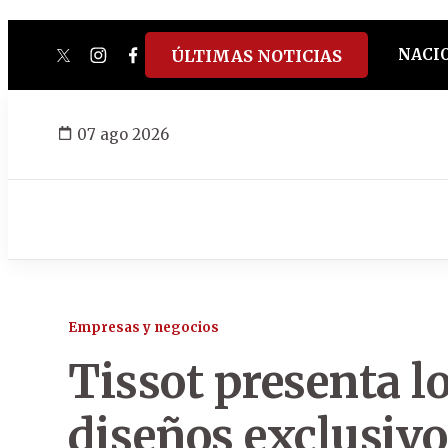
NACI
ÚLTIMAS NOTICIAS
twitter
instagram
facebook
tiktok
youtube
spotify
07 ago 2026
Empresas y negocios
Tissot presenta l
diseños exclusivo