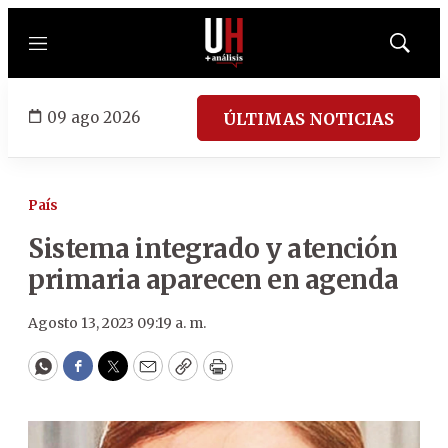
Menú
Mostrar
búsqued
09 ago 2026
ÚLTIMAS NOTICIAS
País
Sistema integrado y atención
primaria aparecen en agenda
Agosto 13, 2023 09:19 a. m.
WhatsApp
Facebook
Twitter
Email
Copy
Print