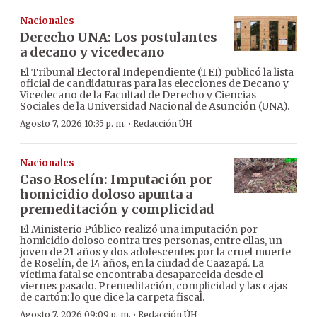
Nacionales
Derecho UNA: Los postulantes
a decano y vicedecano
El Tribunal Electoral Independiente (TEI) publicó la lista
oficial de candidaturas para las elecciones de Decano y
Vicedecano de la Facultad de Derecho y Ciencias
Sociales de la Universidad Nacional de Asunción (UNA).
·
Agosto 7, 2026 10:35 p. m.
Redacción ÚH
Nacionales
Caso Roselín: Imputación por
homicidio doloso apunta a
premeditación y complicidad
El Ministerio Público realizó una imputación por
homicidio doloso contra tres personas, entre ellas, un
joven de 21 años y dos adolescentes por la cruel muerte
de Roselín, de 14 años, en la ciudad de Caazapá. La
víctima fatal se encontraba desaparecida desde el
viernes pasado. Premeditación, complicidad y las cajas
de cartón: lo que dice la carpeta fiscal.
·
Agosto 7, 2026 09:09 p. m.
Redacción ÚH