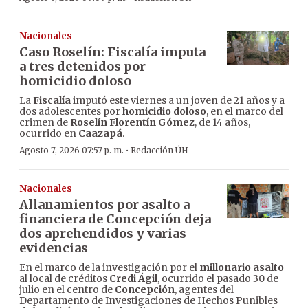
Nacionales
Caso Roselín: Fiscalía imputa
a tres detenidos por
homicidio doloso
La
Fiscalía
imputó este viernes a un joven de 21 años y a
dos adolescentes por
homicidio doloso
, en el marco del
crimen de
Roselín Florentín Gómez
, de 14 años,
ocurrido en
Caazapá
.
·
Agosto 7, 2026 07:57 p. m.
Redacción ÚH
Nacionales
Allanamientos por asalto a
financiera de Concepción deja
dos aprehendidos y varias
evidencias
En el marco de la investigación por el
millonario asalto
al local de créditos
Credi Ágil
, ocurrido el pasado 30 de
julio en el centro de
Concepción
, agentes del
Departamento de Investigaciones de Hechos Punibles