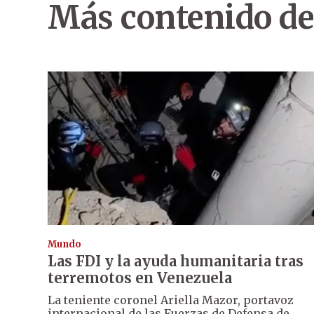
Más contenido de
Mundo
Las FDI y la ayuda humanitaria tras
terremotos en Venezuela
La teniente coronel Ariella Mazor, portavoz
internacional de las Fuerzas de Defensa de