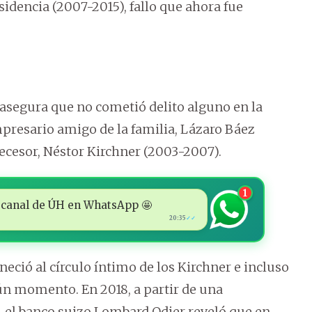
sidencia (2007-2015), fallo que ahora fue
segura que no cometió delito alguno en la
mpresario amigo de la familia, Lázaro Báez
ecesor, Néstor Kirchner (2003-2007).
1
 al canal de ÚH en WhatsApp 🤩
20:35
✓✓
eció al círculo íntimo de los Kirchner e incluso
n momento. En 2018, a partir de una
, el banco suizo Lombard Odier reveló que en