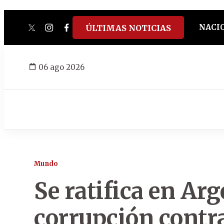
NACI
ÚLTIMAS NOTICIAS
twitter
instagram
facebook
tiktok
youtube
spotify
06 ago 2026
Mundo
Se ratifica en Ar
corrupción contra