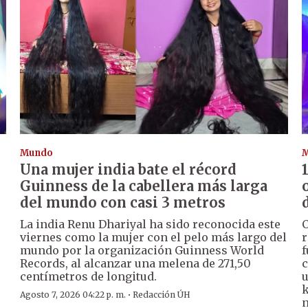
Mundo
Una mujer india bate el récord
Guinness de la cabellera más larga
del mundo con casi 3 metros
La india Renu Dhariyal ha sido reconocida este
C
viernes como la mujer con el pelo más largo del
r
mundo por la organización Guinness World
f
Records, al alcanzar una melena de 271,50
c
centímetros de longitud.
u
k
·
Agosto 7, 2026 04:22 p. m.
Redacción ÚH
n