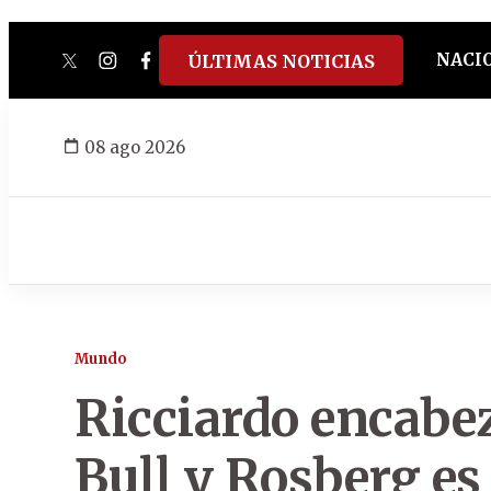
NACI
ÚLTIMAS NOTICIAS
twitter
instagram
facebook
tiktok
youtube
spotify
08 ago 2026
Mundo
Ricciardo encabez
Bull y Rosberg es 