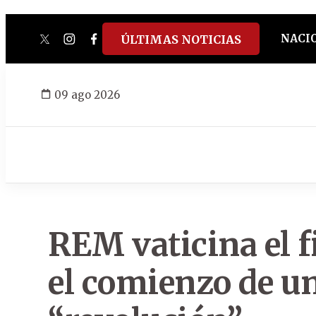
NACI
ÚLTIMAS NOTICIAS
twitter
instagram
facebook
tiktok
youtube
spotify
09 ago 2026
REM vaticina el f
el comienzo de u