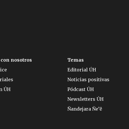
 con nosotros
Temas
ice
Editorial ÚH
riales
Noticias positivas
ón ÚH
Pódcast ÚH
Newsletters ÚH
Ñandejara Ñe’ẽ