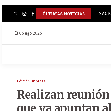
NACI
ÚLTIMAS NOTICIAS
twitter
instagram
facebook
tiktok
youtube
spotify
06 ago 2026
Edición Impresa
Realizan reunión
que ya apuntan al