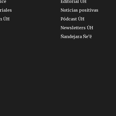
ice
Editorial ÚH
riales
Noticias positivas
ón ÚH
Pódcast ÚH
Newsletters ÚH
Ñandejara Ñe’ẽ