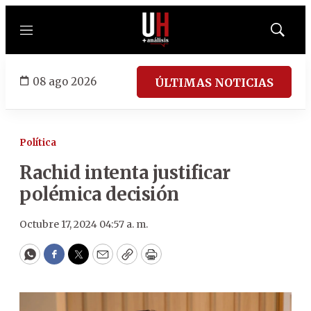
Menú
Mostrar
búsqued
08 ago 2026
ÚLTIMAS NOTICIAS
Política
Rachid intenta justificar
polémica decisión
Octubre 17, 2024 04:57 a. m.
WhatsApp
Facebook
Twitter
Email
Copy
Print