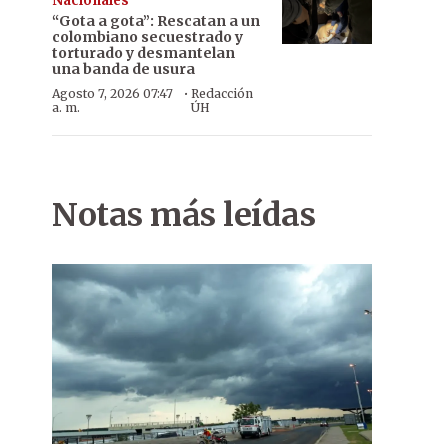
Nacionales
“Gota a gota”: Rescatan a un
colombiano secuestrado y
torturado y desmantelan
una banda de usura
·
Agosto 7, 2026 07:47
Redacción
a. m.
ÚH
Notas más leídas