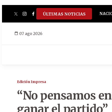
NACI
ÚLTIMAS NOTICIAS
twitter
instagram
facebook
tiktok
youtube
spotify
07 ago 2026
Edición Impresa
“No pensamos en 
ganar el partido”