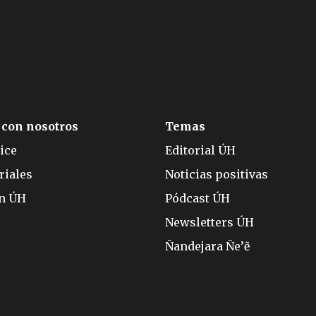
 con nosotros
Temas
ice
Editorial ÚH
riales
Noticias positivas
ón ÚH
Pódcast ÚH
Newsletters ÚH
Ñandejara Ñe’ẽ