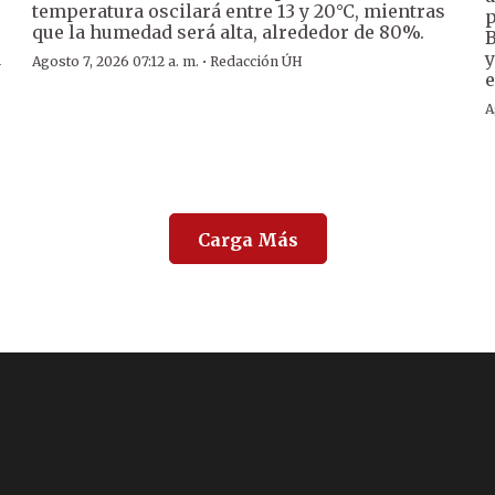
temperatura oscilará entre 13 y 20°C, mientras
p
que la humedad será alta, alrededor de 80%.
B
a
y
·
Agosto 7, 2026 07:12 a. m.
Redacción ÚH
e
A
Carga Más