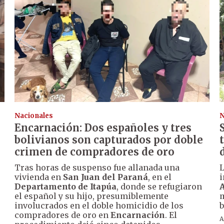
Nacionales
N
Encarnación: Dos españoles y tres
bolivianos son capturados por doble
crimen de compradores de oro
Tras horas de suspenso fue allanada una
vivienda en
San Juan del Paraná
, en el
i
Departamento de Itapúa
, donde se refugiaron
A
el español y su hijo, presumiblemente
m
involucrados en el doble homicidio de los
b
compradores de oro en
Encarnación
. El
A