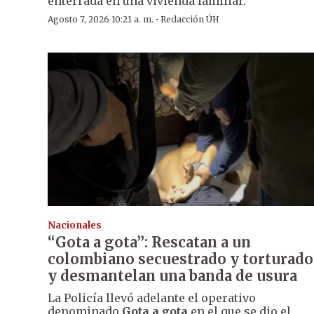
enterrada en una vivienda familiar.
·
Agosto 7, 2026 10:21 a. m.
Redacción ÚH
Nacionales
“Gota a gota”: Rescatan a un
colombiano secuestrado y torturado
y desmantelan una banda de usura
La Policía llevó adelante el operativo
denominado
Gota a gota
en el que se dio el