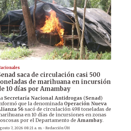
acionales
Senad saca de circulación casi 500
toneladas de marihuana en incursión
de 10 días por Amambay
La
Secretaría Nacional Antidrogas
(
Senad
)
nformó que la denominada
Operación Nueva
lianza 56
sacó de circulación 498 toneladas de
arihuana en 10 días de incursiones en zonas
oscosas por el Departamento de
Amambay
.
·
gosto 7, 2026 08:21 a. m.
Redacción ÚH