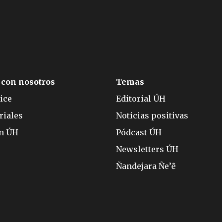
 con nosotros
Temas
ice
Editorial ÚH
riales
Noticias positivas
ón ÚH
Pódcast ÚH
Newsletters ÚH
Ñandejara Ñe’ẽ