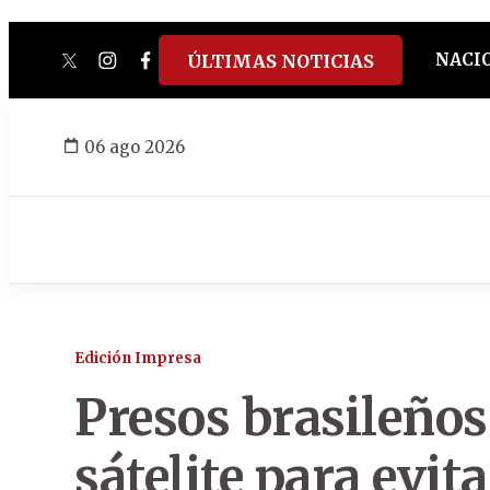
NACI
ÚLTIMAS NOTICIAS
twitter
instagram
facebook
tiktok
youtube
spotify
06 ago 2026
Edición Impresa
Presos brasileños
sátelite para evit