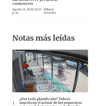
camioneros
·
Agosto 8, 2026 02:13
Wilson
p. m.
Ferreira
Notas más leídas
¿Fue todo planificado? Videos
muestran el actuar de los supuestos