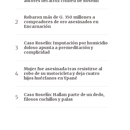
autores del atroz crimen de Roselin
Robaron más de G. 350 millones a
compradores de oro asesinados en
Encarnación
Caso Roselín: Imputación por homicidio
doloso apunta a premeditación y
complicidad
Mujer fue asesinada tras resistirse al
robo de su motocicleta y deja cuatro
hijos huérfanos en Ypané
Caso Roselín: Hallan parte de un dedo,
filosos cuchillos y palas