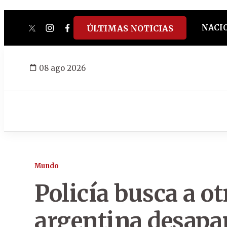
NACI
ÚLTIMAS NOTICIAS
twitter
instagram
facebook
tiktok
youtube
spotify
08 ago 2026
Mundo
Policía busca a o
argentina desapar