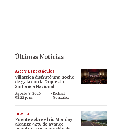
Últimas Noticias
Arte y Espectáculos
Villarrica disfrutó una noche
de gala con la Orquesta
Sinfónica Nacional
·
Agosto 8, 2026
Richart
02:22 p. m.
González
Interior
Puente sobre el río Monday
alcanza 42% de avance
mientras crece presión de