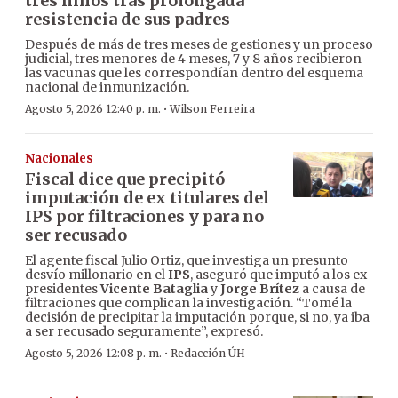
tres niños tras prolongada
resistencia de sus padres
Después de más de tres meses de gestiones y un proceso
judicial, tres menores de 4 meses, 7 y 8 años recibieron
las vacunas que les correspondían dentro del esquema
nacional de inmunización.
·
Agosto 5, 2026 12:40 p. m.
Wilson Ferreira
Nacionales
Fiscal dice que precipitó
imputación de ex titulares del
IPS por filtraciones y para no
ser recusado
El agente fiscal Julio Ortiz, que investiga un presunto
desvío millonario en el
IPS
, aseguró que imputó a los ex
presidentes
Vicente Bataglia
y
Jorge Brítez
a causa de
filtraciones que complican la investigación. “Tomé la
decisión de precipitar la imputación porque, si no, ya iba
a ser recusado seguramente”, expresó.
·
Agosto 5, 2026 12:08 p. m.
Redacción ÚH