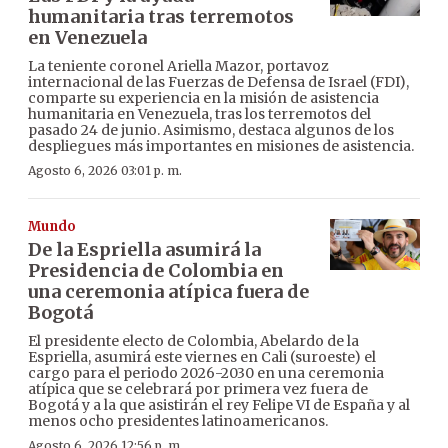
humanitaria tras terremotos
en Venezuela
La teniente coronel Ariella Mazor, portavoz
internacional de las Fuerzas de Defensa de Israel (FDI),
comparte su experiencia en la misión de asistencia
humanitaria en Venezuela, tras los terremotos del
pasado 24 de junio. Asimismo, destaca algunos de los
despliegues más importantes en misiones de asistencia.
Agosto 6, 2026 03:01 p. m.
Mundo
De la Espriella asumirá la
Presidencia de Colombia en
una ceremonia atípica fuera de
Bogotá
El presidente electo de Colombia, Abelardo de la
Espriella, asumirá este viernes en Cali (suroeste) el
cargo para el periodo 2026-2030 en una ceremonia
atípica que se celebrará por primera vez fuera de
Bogotá y a la que asistirán el rey Felipe VI de España y al
menos ocho presidentes latinoamericanos.
Agosto 6, 2026 12:56 p. m.