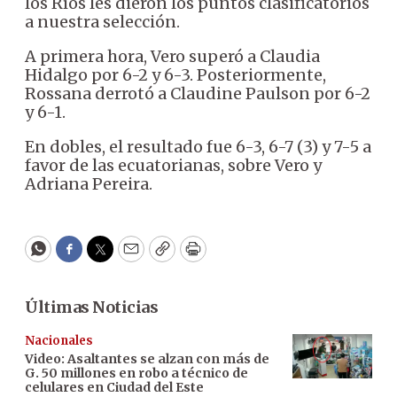
los Ríos les dieron los puntos clasificatorios
a nuestra selección.
A primera hora, Vero superó a Claudia
Hidalgo por 6-2 y 6-3. Posteriormente,
Rossana derrotó a Claudine Paulson por 6-2
y 6-1.
En dobles, el resultado fue 6-3, 6-7 (3) y 7-5 a
favor de las ecuatorianas, sobre Vero y
Adriana Pereira.
WhatsApp
Facebook
Twitter
Email
Copy
Print
Últimas Noticias
Nacionales
Video: Asaltantes se alzan con más de
G. 50 millones en robo a técnico de
celulares en Ciudad del Este