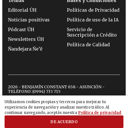
Temas
Bases y Condiciones
Editorial ÚH
Políticas de Privacidad
Noticias positivas
Política de uso de la IA
Pódcast ÚH
Servicio de
Suscripción a Crédito
Newsletters ÚH
Política de Calidad
Ñandejara Ñe’ẽ
2026 - BENJAMÍN CONSTANT 658 - ASUNCIÓN -
TELÉFONO:
(0994) 715 715
Utilizamos cookies propias y terceros para mejorar tu
experiencia de navegación y analizar nuestro tráfico. Al
twitter
instagram
facebook
tiktok
youtube
spotify
continuar navegando, aceptás nuestra
Política de privacidad
.
DE ACUERDO