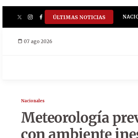
NACI
ÚLTIMAS NOTICIAS
twitter
instagram
facebook
tiktok
youtube
spotify
07 ago 2026
Nacionales
Meteorología prev
con ambiente ines