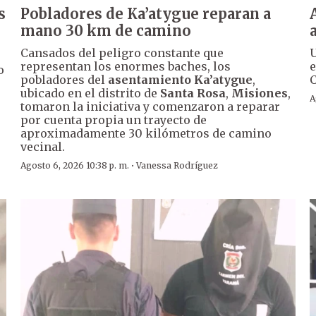
s
Pobladores de Ka’atygue reparan a
mano 30 km de camino
Cansados del peligro constante que
U
representan los enormes baches, los
e
o
pobladores del
asentamiento Ka’atygue
,
C
ubicado en el distrito de
Santa Rosa
,
Misiones
,
A
tomaron la iniciativa y comenzaron a reparar
por cuenta propia un trayecto de
aproximadamente 30 kilómetros de camino
vecinal.
·
Agosto 6, 2026 10:38 p. m.
Vanessa Rodríguez