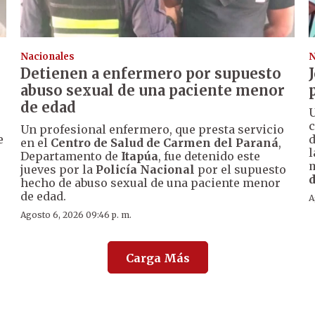
Nacionales
N
Detienen a enfermero por supuesto
abuso sexual de una paciente menor
de edad
U
c
Un profesional enfermero, que presta servicio
e
d
en el
Centro de Salud de Carmen del Paraná
,
l
Departamento de
Itapúa
, fue detenido este
m
jueves por la
Policía Nacional
por el supuesto
d
hecho de abuso sexual de una paciente menor
de edad.
A
Agosto 6, 2026 09:46 p. m.
Carga Más