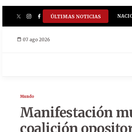
NACI
ÚLTIMAS NOTICIAS
twitter
instagram
facebook
tiktok
youtube
spotify
07 ago 2026
Mundo
Manifestación m
coalición oposito