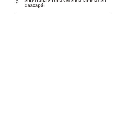
enterrada en una vivienda familiar en
Caazapá