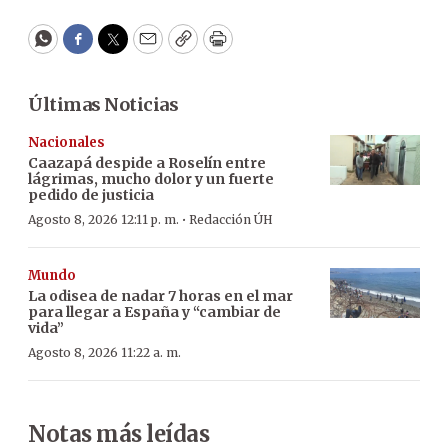
WhatsApp
Facebook
Twitter
Email
Copy
Print
Últimas Noticias
Nacionales
Caazapá despide a Roselín entre
lágrimas, mucho dolor y un fuerte
pedido de justicia
·
Agosto 8, 2026 12:11 p. m.
Redacción ÚH
Mundo
La odisea de nadar 7 horas en el mar
para llegar a España y “cambiar de
vida”
Agosto 8, 2026 11:22 a. m.
Notas más leídas