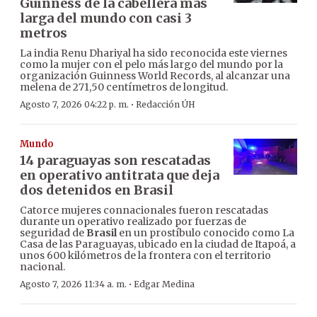
Guinness de la cabellera más
larga del mundo con casi 3
metros
La india Renu Dhariyal ha sido reconocida este viernes
como la mujer con el pelo más largo del mundo por la
organización Guinness World Records, al alcanzar una
melena de 271,50 centímetros de longitud.
·
Agosto 7, 2026 04:22 p. m.
Redacción ÚH
Mundo
14 paraguayas son rescatadas
en operativo antitrata que deja
dos detenidos en Brasil
Catorce mujeres connacionales fueron rescatadas
durante un operativo realizado por fuerzas de
seguridad de
Brasil
en un prostíbulo conocido como La
Casa de las Paraguayas, ubicado en la ciudad de Itapoá, a
unos 600 kilómetros de la frontera con el territorio
nacional.
·
Agosto 7, 2026 11:34 a. m.
Edgar Medina