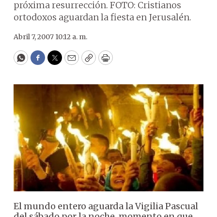
próxima resurrección. FOTO: Cristianos
ortodoxos aguardan la fiesta en Jerusalén.
Abril 7, 2007 10:12 a. m.
WhatsApp
Facebook
Twitter
Email
Copy
Print
El mundo entero aguarda la Vigilia Pascual
del sábado por la noche, momento en que