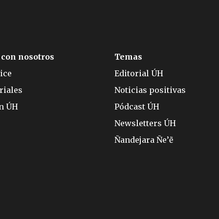
 con nosotros
Temas
ice
Editorial ÚH
riales
Noticias positivas
ón ÚH
Pódcast ÚH
Newsletters ÚH
Ñandejara Ñe’ẽ