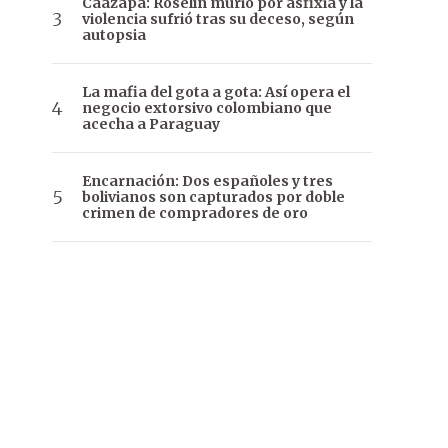
Caazapá: Roselín murió por asfixia y la
violencia sufrió tras su deceso, según
autopsia
La mafia del gota a gota: Así opera el
negocio extorsivo colombiano que
acecha a Paraguay
Encarnación: Dos españoles y tres
bolivianos son capturados por doble
crimen de compradores de oro