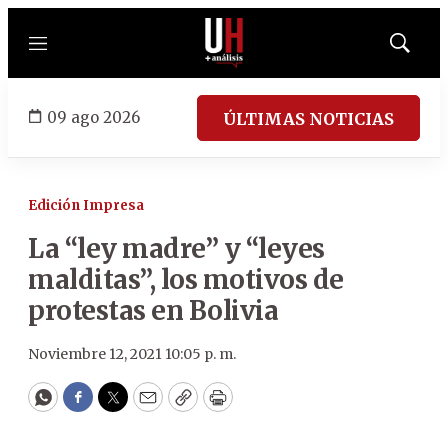
Menú
Mostrar
búsqued
09 ago 2026
ÚLTIMAS NOTICIAS
Edición Impresa
La “ley madre” y “leyes
malditas”, los motivos de
protestas en Bolivia
Noviembre 12, 2021 10:05 p. m.
WhatsApp
Facebook
Twitter
Email
Copy
Print