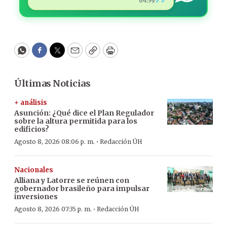
✓✓
04:59
WhatsApp
Facebook
Twitter
Email
Copy
Print
Últimas Noticias
+ análisis
Asunción: ¿Qué dice el Plan Regulador
sobre la altura permitida para los
edificios?
·
Agosto 8, 2026 08:06 p. m.
Redacción ÚH
Nacionales
Alliana y Latorre se reúnen con
gobernador brasileño para impulsar
inversiones
·
Agosto 8, 2026 07:35 p. m.
Redacción ÚH