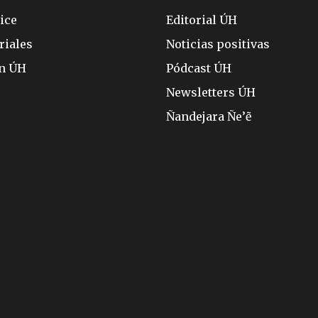
ice
Editorial ÚH
riales
Noticias positivas
ón ÚH
Pódcast ÚH
Newsletters ÚH
Ñandejara Ñe’ẽ