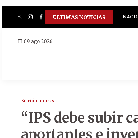
NACI
ÚLTIMAS NOTICIAS
twitter
instagram
facebook
tiktok
youtube
spotify
09 ago 2026
Edición Impresa
“IPS debe subir c
aportantes e inve