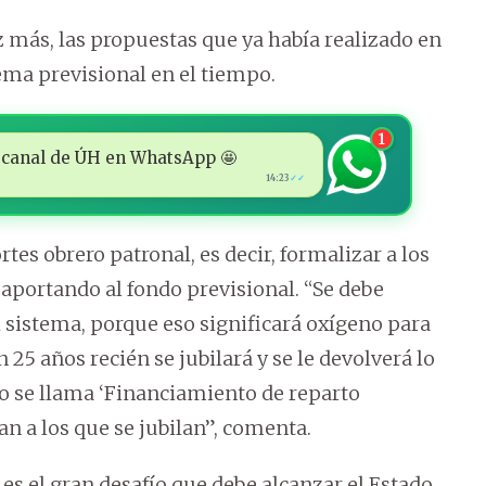
ez más, las propuestas que ya había realizado en
ema previsional en el tiempo.
1
 al canal de ÚH en WhatsApp 🤩
14:23
✓✓
es obrero patronal, es decir, formalizar a los
aportando al fondo previsional. “Se debe
 sistema, porque eso significará oxígeno para
25 años recién se jubilará y se le devolverá lo
eso se llama ‘Financiamiento de reparto
an a los que se jubilan”, comenta.
es el gran desafío que debe alcanzar el Estado,