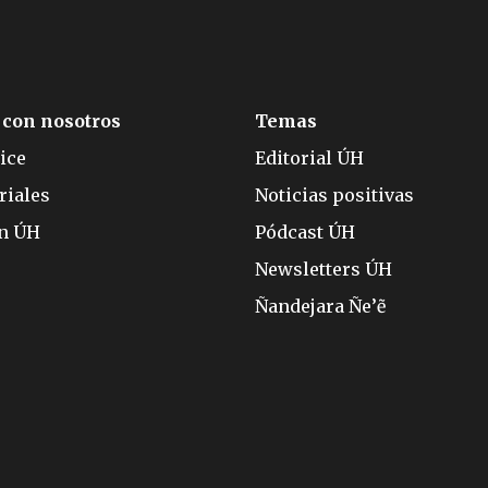
 con nosotros
Temas
ice
Editorial ÚH
riales
Noticias positivas
ón ÚH
Pódcast ÚH
Newsletters ÚH
Ñandejara Ñe’ẽ