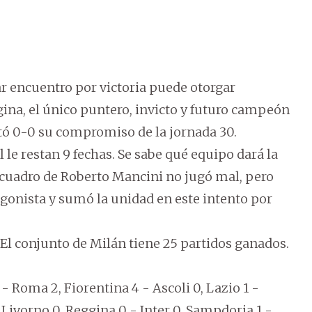
 encuentro por victoria puede otorgar
gina, el único puntero, invicto y futuro campeón
pató 0-0 su compromiso de la jornada 30.
 le restan 9 fechas. Se sabe qué equipo dará la
l cuadro de Roberto Mancini no jugó mal, pero
agonista y sumó la unidad en este intento por
 El conjunto de Milán tiene 25 partidos ganados.
 - Roma 2, Fiorentina 4 - Ascoli 0, Lazio 1 -
 Livorno 0, Reggina 0 - Inter 0, Sampdoria 1 -