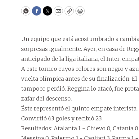
WhatsApp
Facebook
Twitter
Email
Copy
Print
Un equipo que está acostumbrado a cambiar
sorpresas igualmente. Ayer, en casa de Reg
anticipado de la liga italiana, el Inter, em
A este torneo cuyos colores son negro y azul
vuelta olímpica antes de su finalización. E
tampoco perdió. Reggina lo atacó, fue prot
zafar del descenso.
Éste representó el quinto empate interista.
Convirtió 63 goles y recibió 23.
Resultados: Atalanta 1 - Chievo 0, Catania 0
Messina 0, Palermo 1 - Cagliari 3, Parma 1 -