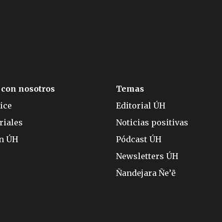
 con nosotros
Temas
ice
Editorial ÚH
riales
Noticias positivas
ón ÚH
Pódcast ÚH
Newsletters ÚH
Ñandejara Ñe’ẽ